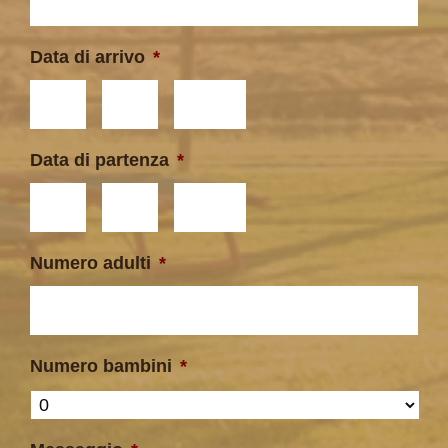
Data di arrivo
*
Giorno
Mese
Anno
Data di partenza
*
Giorno
Mese
Anno
Numero adulti
*
Numero bambini
*