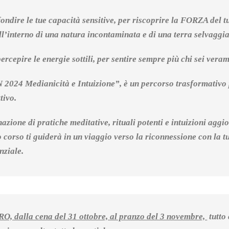
dire le tue capacità sensitive, per riscoprire la FORZA del tu
ll’interno di una natura incontaminata e di una terra selvaggia
ercepire le energie sottili, per sentire sempre più chi sei vera
24 Medianicità e Intuizione”, è un percorso trasformativo p
tivo.
zione di pratiche meditative, rituali potenti e intuizioni aggi
o corso ti guiderà in un viaggio verso la riconnessione con la t
nziale.
 dalla cena del 31 ottobre, al pranzo del 3 novembre,
tutto